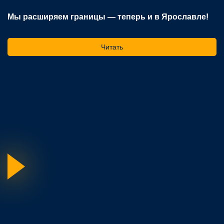
Мы расширяем границы — теперь и в Ярославле!
В
р
Читать
На
ос
го