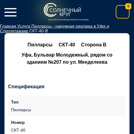
0
СОЛНЕЧНЫЙ
КРУГ
МЕТАЛЛО-ПРОИЗВОДСТВЕННАЯ КОМПАНИЯ
Главная
Услуги
Пилларсы - наружная реклама в Уфе и
Стерлитамаке
СКТ-40-В
Пилларсы
СКТ-40
Сторона В
Уфа, Бульвар Молодежный, рядом со
зданием №207 по ул. Менделеева
Спецификация
Тип
Пилларсы
Номер
СКТ-40