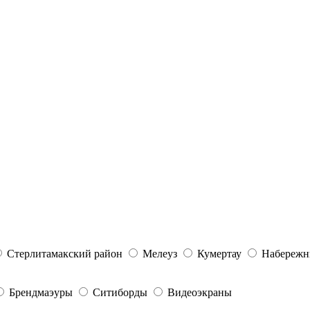
Стерлитамакский район
Мелеуз
Кумертау
Набережн
Брендмаэуры
Ситиборды
Видеоэкраны