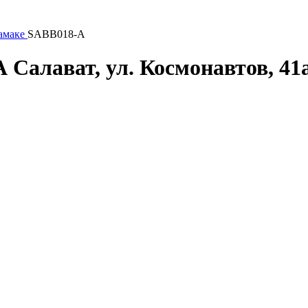
амаке
SABB018-А
А
Салават, ул. Космонавтов, 41