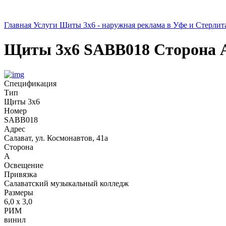
Главная
Услуги
Щиты 3х6 - наружная реклама в Уфе и Стерлит
Щиты 3х6
SABB018
Сторона 
Спецификация
Тип
Щиты 3х6
Номер
SABB018
Адрес
Салават, ул. Космонавтов, 41а
Сторона
А
Освещение
Привязка
Салаватский музыкальный колледж
Размеры
6,0 х 3,0
РИМ
винил