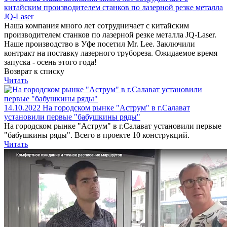
китайским производителем станков по лазерной резке металла
JQ-Laser
Наша компания много лет сотрудничает с китайским
производителем станков по лазерной резке металла JQ-Laser.
Наше производство в Уфе посетил Mr. Lee. Заключили
контракт на поставку лазерного трубореза. Ожидаемое время
запуска - осень этого года!
Возврат к списку
Читать
14.10.2022
На городском рынке "Аструм" в г.Салават
установили первые "бабушкины ряды"
На городском рынке "Аструм" в г.Салават установили первые
"бабушкины ряды". Всего в проекте 10 конструкций.
Читать