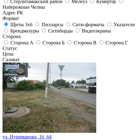
Стерлитамакский район
Мелеуз
Кумертау
Набережные Челны
Адрес РК
Формат
Щиты 3х6
Пилларсы
Сити-форматы
Указатели
Брендмаэуры
Ситиборды
Видеоэкраны
Сторона
Сторона А
Сторона Б
Сторона В
Сторона Г
Статус
Цена
Салават
ул. Нуриманова, 16_64