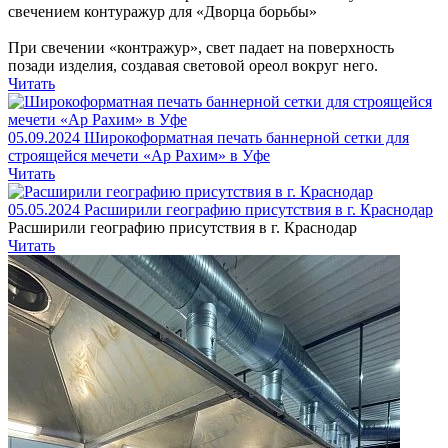
свечением контуражур для «Дворца борьбы»
При свечении «контражур», свет падает на поверхность
позади изделия, создавая световой ореол вокруг него.
Читать
05.09.2024
Широкоформатная печать баннерной сетки для
строящейся мечети «Ар Рахим» в Уфе
Читать
05.05.2024
Расширили географию присутствия в г. Краснодар
Расширили географию присутствия в г. Краснодар
Читать