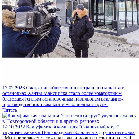
17.02.2023
Ожидание общественного транспорта на пяти
остановках Ханты-Мансийска стало более комфортным
благодаря теплым остановочным павильонам рекламно-
производственной компании «Солнечный круг».
Читать
14.10.2022
Как уфимская компания "Солнечный круг"
улучшает жизнь в Новгородской области и в других регионах
"Мы продолжаем удерживать лидирующие позиции в своей