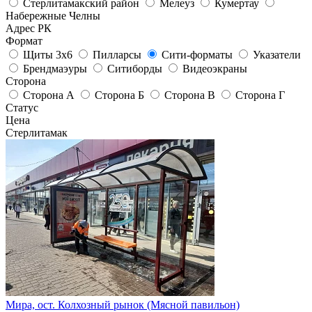
Стерлитамакский район
Мелеуз
Кумертау
Набережные Челны
Адрес РК
Формат
Щиты 3х6
Пилларсы
Сити-форматы
Указатели
Брендмаэуры
Ситиборды
Видеоэкраны
Сторона
Сторона А
Сторона Б
Сторона В
Сторона Г
Статус
Цена
Стерлитамак
Мира, ост. Колхозный рынок (Мясной павильон)