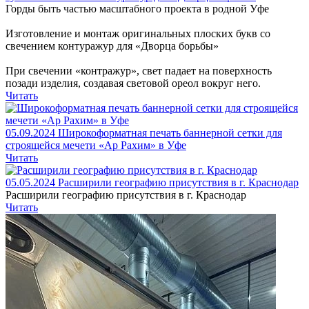
Горды быть частью масштабного проекта в родной Уфе
Изготовление и монтаж оригинальных плоских букв со
свечением контуражур для «Дворца борьбы»
При свечении «контражур», свет падает на поверхность
позади изделия, создавая световой ореол вокруг него.
Читать
05.09.2024
Широкоформатная печать баннерной сетки для
строящейся мечети «Ар Рахим» в Уфе
Читать
05.05.2024
Расширили географию присутствия в г. Краснодар
Расширили географию присутствия в г. Краснодар
Читать