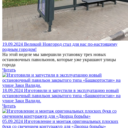
19.09.2024
Великий Новгород стал для нас по-настоящему
родным городом!
На этой неделе мы завершили установку трех новых
остановочных павильонов, которые уже украшают улицы
города
Читать
18.09.2024
Изготовили и запустили в эксплуатацию новый
остановочный павильон закрытого типа «Башкортостан» на
улице Заки Валиди.
Читать
05.09.2024
Изготовление и монтаж оригинальных плоских
букв со свечением контуражур для «Дворца борьбы»