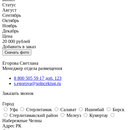
Статус
Август
Сентябрь
Октябрь
Ноябрь
Декабрь
Цена
20 000
рублей
Добавить в заказ
Скачать фото
Егорова Светлана
Менеджер отдела размещения
8 800 505 59 17 доб. 123
s.egorova@solncekrug.ru
Заказать звонок
Город
Уфа
Стерлитамак
Салават
Ишимбай
Бирск
Стерлитамакский район
Мелеуз
Кумертау
Набережные Челны
Адрес РК