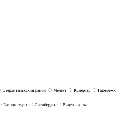
Стерлитамакский район
Мелеуз
Кумертау
Набережн
Брендмаэуры
Ситиборды
Видеоэкраны