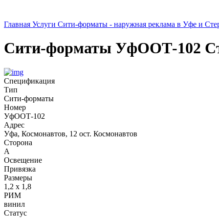
Главная
Услуги
Сити-форматы - наружная реклама в Уфе и Сте
Сити-форматы
УфООТ-102
С
Спецификация
Тип
Сити-форматы
Номер
УфООТ-102
Адрес
Уфа, Космонавтов, 12 ост. Космонавтов
Сторона
A
Освещение
Привязка
Размеры
1,2 х 1,8
РИМ
винил
Статус