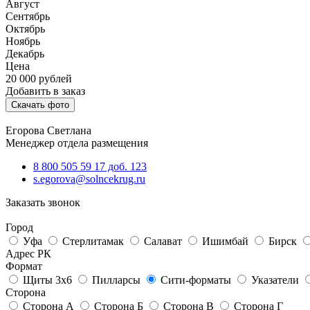
Август
Сентябрь
Октябрь
Ноябрь
Декабрь
Цена
20 000
рублей
Добавить в заказ
Скачать фото
Егорова Светлана
Менеджер отдела размещения
8 800 505 59 17 доб. 123
s.egorova@solncekrug.ru
Заказать звонок
Город
Уфа
Стерлитамак
Салават
Ишимбай
Бирск
Адрес РК
Формат
Щиты 3х6
Пилларсы
Сити-форматы
Указатели
Сторона
Сторона А
Сторона Б
Сторона В
Сторона Г