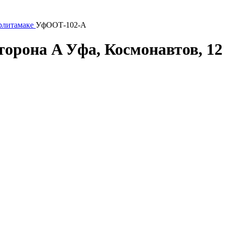
рлитамаке
УфООТ-102-A
торона A
Уфа, Космонавтов, 12