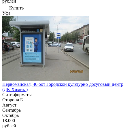
рублей
Купить
Уфа
Первомайская, 46 оот Городской культурно-досуговый центр
(ДК Химик )
Сити-форматы
Сторона Б
Август
Сентябрь
Октябрь
18.000
рублей