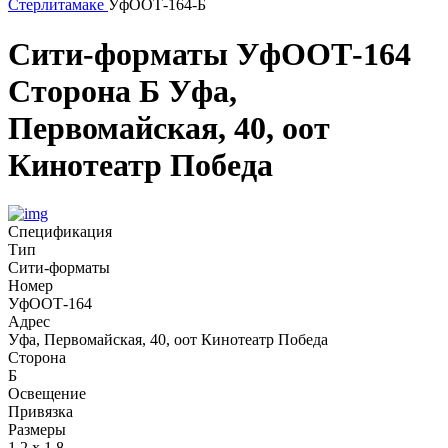
Стерлитамаке
УфООТ-164-Б
Сити-форматы
УфООТ-164
Сторона Б
Уфа,
Первомайская, 40, оот
Кинотеатр Победа
Спецификация
Тип
Сити-форматы
Номер
УфООТ-164
Адрес
Уфа, Первомайская, 40, оот Кинотеатр Победа
Сторона
Б
Освещение
Привязка
Размеры
1,2 х 1,8