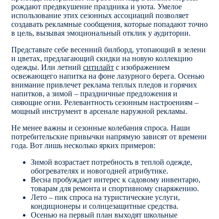
рождают предвкушение праздника и уюта. Умелое
использование этих сезонных ассоциаций позволяет
создавать рекламные сообщения, которые попадают точно
в цель, вызывая эмоциональный отклик у аудитории.
Представьте себе весенний билборд, утопающий в зелени
и цветах, предлагающий скидки на новую коллекцию
одежды. Или летний
ситилайт
с изображением
освежающего напитка на фоне лазурного берега. Осенью
внимание привлечет реклама теплых пледов и горячих
напитков, а зимой – праздничные предложения и
сияющие огни. Релевантность сезонным настроениям –
мощный инструмент в арсенале наружной рекламы.
Не менее важны и сезонные колебания спроса. Наши
потребительские привычки напрямую зависят от времени
года. Вот лишь несколько ярких примеров:
Зимой возрастает потребность в теплой одежде,
обогревателях и новогодней атрибутике.
Весна пробуждает интерес к садовому инвентарю,
товарам для ремонта и спортивному снаряжению.
Лето – пик спроса на туристические услуги,
кондиционеры и солнцезащитные средства.
Осенью на первый план выходят школьные