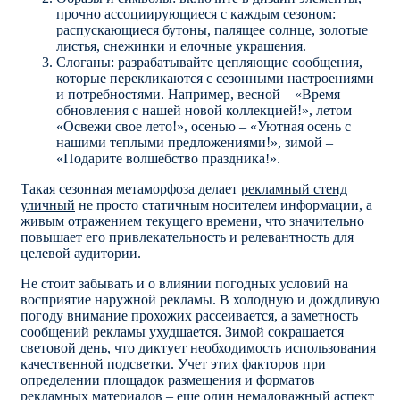
прочно ассоциирующиеся с каждым сезоном:
распускающиеся бутоны, палящее солнце, золотые
листья, снежинки и елочные украшения.
Слоганы: разрабатывайте цепляющие сообщения,
которые перекликаются с сезонными настроениями
и потребностями. Например, весной – «Время
обновления с нашей новой коллекцией!», летом –
«Освежи свое лето!», осенью – «Уютная осень с
нашими теплыми предложениями!», зимой –
«Подарите волшебство праздника!».
Такая сезонная метаморфоза делает
рекламный стенд
уличный
не просто статичным носителем информации, а
живым отражением текущего времени, что значительно
повышает его привлекательность и релевантность для
целевой аудитории.
Не стоит забывать и о влиянии погодных условий на
восприятие наружной рекламы. В холодную и дождливую
погоду внимание прохожих рассеивается, а заметность
сообщений рекламы ухудшается. Зимой сокращается
световой день, что диктует необходимость использования
качественной подсветки. Учет этих факторов при
определении площадок размещения и форматов
рекламных материалов – еще один немаловажный аспект