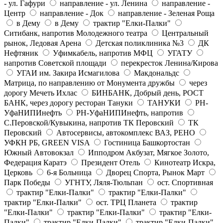
- ул. Гафури
направление - ул. Ленина
направление -
Центр
направление - Док
направление - Зеленая Роща
в Дему
в Дему
трактир "Елки-Палки"
Ситибанк, напротив Молодежного театра
Центральный
рынок, Ледовая Арена
Детская поликлиника №3
ДК
Нефтяник
Уфимкабель, напротив МФЦ
УГАТУ
напротив Советской площади
перекресток Ленина/Кирова
УГАИ им. Закира Исмагилова
Макдональдс
Матрица, по направлению от Монумента дружбы
через
дорогу Мечеть Ихлас
БИНБАНК, Добрый день, РОСТ
БАНК, через дорогу ресторан Тануки
ТАНУКИ
РН-
УфаНИПИнефть
РН-УфаНИПИнефть, напротив
С.Перовской/Кувыкина, напротив ТК Перовский
ТК
Перовский
Автосервисы, автокомплекс ВАЗ, РЕНО
УФКН РБ, GREEN VISA
Гостиница Башкортостан
Южный Автовокзал
Ипподром Акбузат, Мягкое Золото,
Федерация Каратэ
Президент Отель
Кинотеатр Искра,
Церковь
6-я Больница
Дворец Спорта, Рынок Март
Парк Победы
УГНТУ, Ляля-Тюльпан
ост. Спортивная
трактир "Елки-Палки"
трактир "Елки-Палки"
трактир "Елки-Палки"
ост. ТРЦ Планета
трактир
"Елки-Палки"
трактир "Елки-Палки"
трактир "Елки-
Палки"
трактир "Елки-Палки"
трактир "Елки-Палки"