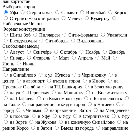
Башкортостан
Выберите город
Уфа
Стерлитамак
Салават
Ишимбай
Бирск
Стерлитамакский район
Мелеуз
Кумертау
Набережные Челны
Формат конструкции
Щиты 3х6
Пилларсы
Сити-форматы
Указатели
Брендмаэуры
Ситиборды
Видеоэкраны
Свободный месяц
Август
Сентябрь
Октябрь
Ноябрь
Декабрь
Январь
Февраль
Март
Апрель
Май
Июнь
Июль
Направление
в Сипайлово
к ул. Жукова
в Черниковку
в
центр
в аэропорт
въезд в город
в Инорс
на
Проспект Октября
на ТЦ Башкирия
в Зеленую рощу
на ул. С. Перовская
на Машинку
на Восьмиэтажку
на Шафиева
на Комсомольскую
в Благовещенск
на Галле
направление - въезд в город
в Нагаево
в
город
в Чишмы
направление - Затон
на Менделеева
в поселок
в Уфу
в Уфу
в Стерлитамак
в Уфу
на Зорге
на Жукова
на конечную Сипайлово
на
рынок Корсо
в Затон
Выезд из города
направление