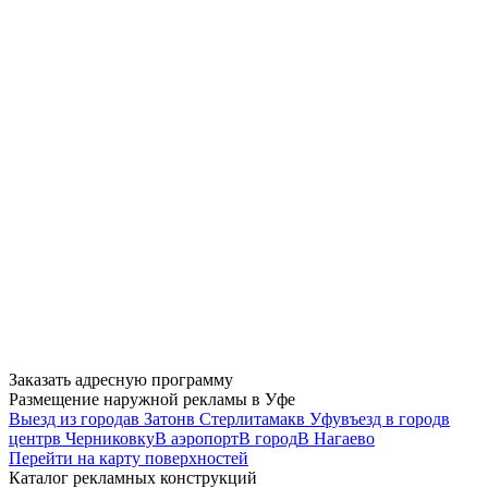
Заказать адресную программу
Размещение наружной рекламы в Уфе
Выезд из города
в Затон
в Стерлитамак
в Уфу
въезд в город
в
центр
в Черниковку
В аэропорт
В город
В Нагаево
Перейти на карту поверхностей
Каталог рекламных конструкций