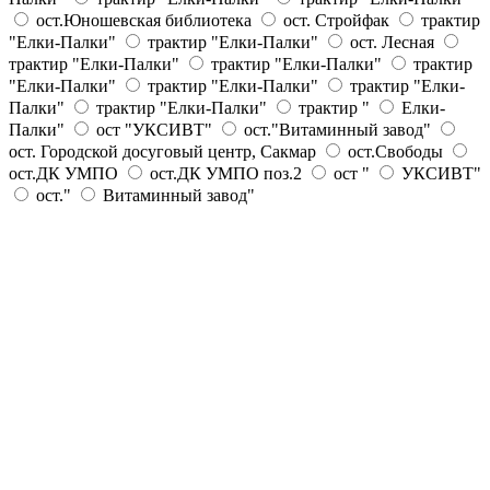
ост.Юношевская библиотека
ост. Стройфак
трактир
"Елки-Палки"
трактир "Елки-Палки"
ост. Лесная
трактир "Елки-Палки"
трактир "Елки-Палки"
трактир
"Елки-Палки"
трактир "Елки-Палки"
трактир "Елки-
Палки"
трактир "Елки-Палки"
трактир "
Елки-
Палки"
ост "УКСИВТ"
ост."Витаминный завод"
ост. Городской досуговый центр, Сакмар
ост.Свободы
ост.ДК УМПО
ост.ДК УМПО поз.2
ост "
УКСИВТ"
ост."
Витаминный завод"