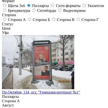
Формат
Щиты 3х6
Пилларсы
Сити-форматы
Указатели
Брендмаэуры
Ситиборды
Видеоэкраны
Сторона
Сторона А
Сторона Б
Сторона В
Сторона Г
Статус
Цена
Уфа
Пр.Октября, 134, ост. "Гимназия-интернат №1"
Пилларсы
Сторона А
Август