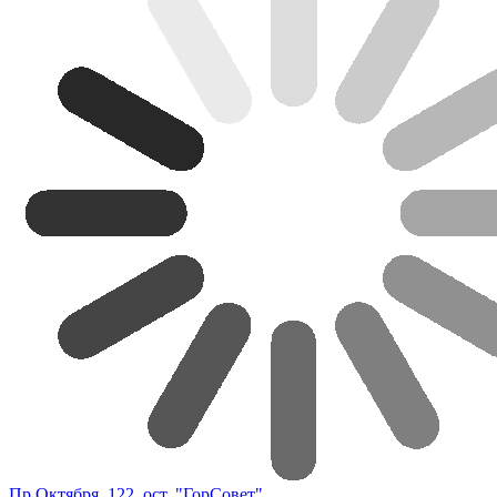
Пр.Октября, 122, ост. "ГорСовет"