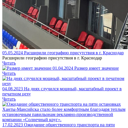
05.05.2024
Расширили географию присутствия в г. Краснодар
Расширили географию присутствия в г. Краснодар
Читать
01.04.2024
Размер имеет значение
Читать
04.08.2023
На днях случился мощный, масштабный проект в
печатном цеху
Читать
17.02.2023
Ожидание общественного транспорта на пяти