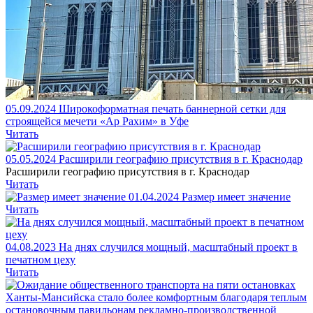
05.09.2024
Широкоформатная печать баннерной сетки для
строящейся мечети «Ар Рахим» в Уфе
Читать
05.05.2024
Расширили географию присутствия в г. Краснодар
Расширили географию присутствия в г. Краснодар
Читать
01.04.2024
Размер имеет значение
Читать
04.08.2023
На днях случился мощный, масштабный проект в
печатном цеху
Читать