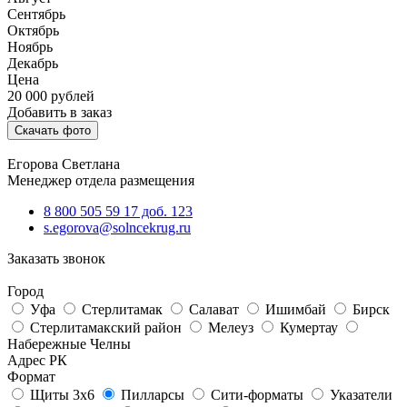
Сентябрь
Октябрь
Ноябрь
Декабрь
Цена
20 000
рублей
Добавить в заказ
Скачать фото
Егорова Светлана
Менеджер отдела размещения
8 800 505 59 17 доб. 123
s.egorova@solncekrug.ru
Заказать звонок
Город
Уфа
Стерлитамак
Салават
Ишимбай
Бирск
Стерлитамакский район
Мелеуз
Кумертау
Набережные Челны
Адрес РК
Формат
Щиты 3х6
Пилларсы
Сити-форматы
Указатели