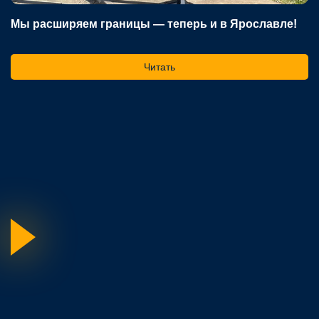
Мы расширяем границы — теперь и в Ярославле!
В
р
Читать
На
ос
го