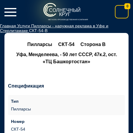
0
СОЛНЕЧНЫЙ
КРУГ
МЕТАЛЛО-ПРОИЗВОДСТВЕННАЯ КОМПАНИЯ
Главная
Услуги
Пилларсы - наружная реклама в Уфе и
Стерлитамаке
СКТ-54-В
Пилларсы
СКТ-54
Сторона В
Уфа, Менделеева, - 50 лет СССР, 47к.2, ост.
«ТЦ Башкортостан»
Спецификация
Тип
Пилларсы
Номер
СКТ-54