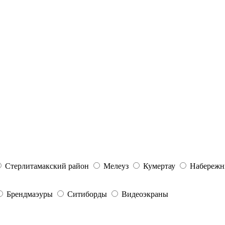
Стерлитамакский район
Мелеуз
Кумертау
Набережн
Брендмаэуры
Ситиборды
Видеоэкраны