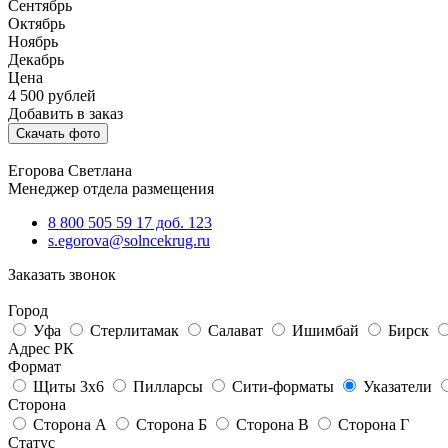
Сентябрь
Октябрь
Ноябрь
Декабрь
Цена
4 500
рублей
Добавить в заказ
Скачать фото
Егорова Светлана
Менеджер отдела размещения
8 800 505 59 17 доб. 123
s.egorova@solncekrug.ru
Заказать звонок
Город
Уфа
Стерлитамак
Салават
Ишимбай
Бирск
Адрес РК
Формат
Щиты 3х6
Пилларсы
Сити-форматы
Указатели
Сторона
Сторона А
Сторона Б
Сторона В
Сторона Г
Статус