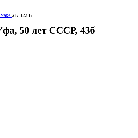
амаке
УК-122 В
Уфа, 50 лет СССР, 43б