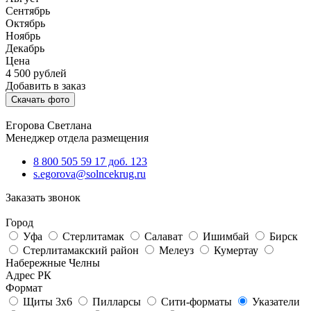
Сентябрь
Октябрь
Ноябрь
Декабрь
Цена
4 500
рублей
Добавить в заказ
Скачать фото
Егорова Светлана
Менеджер отдела размещения
8 800 505 59 17 доб. 123
s.egorova@solncekrug.ru
Заказать звонок
Город
Уфа
Стерлитамак
Салават
Ишимбай
Бирск
Стерлитамакский район
Мелеуз
Кумертау
Набережные Челны
Адрес РК
Формат
Щиты 3х6
Пилларсы
Сити-форматы
Указатели