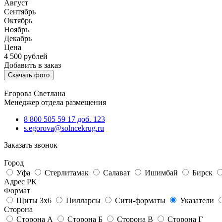
Август
Сентябрь
Октябрь
Ноябрь
Декабрь
Цена
4 500
рублей
Добавить в заказ
Скачать фото
Егорова Светлана
Менеджер отдела размещения
8 800 505 59 17 доб. 123
s.egorova@solncekrug.ru
Заказать звонок
Город
Уфа
Стерлитамак
Салават
Ишимбай
Бирск
Адрес РК
Формат
Щиты 3х6
Пилларсы
Сити-форматы
Указатели
Сторона
Сторона А
Сторона Б
Сторона В
Сторона Г