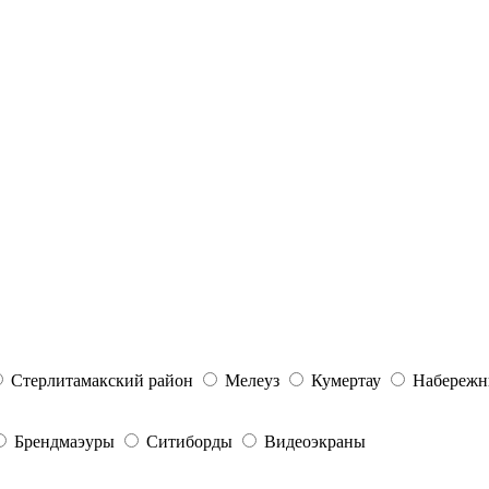
Стерлитамакский район
Мелеуз
Кумертау
Набережн
Брендмаэуры
Ситиборды
Видеоэкраны