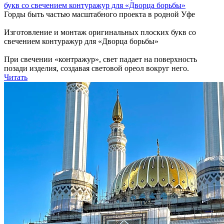
букв со свечением контуражур для «Дворца борьбы»
Горды быть частью масштабного проекта в родной Уфе
Изготовление и монтаж оригинальных плоских букв со
свечением контуражур для «Дворца борьбы»
При свечении «контражур», свет падает на поверхность
позади изделия, создавая световой ореол вокруг него.
Читать