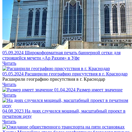
05.09.2024
Широкоформатная печать баннерной сетки для
строящейся мечети «Ар Рахим» в Уфе
Читать
05.05.2024
Расширили географию присутствия в г. Краснодар
Расширили географию присутствия в г. Краснодар
Читать
01.04.2024
Размер имеет значение
Читать
04.08.2023
На днях случился мощный, масштабный проект в
печатном цеху
Читать