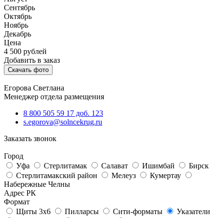
Сентябрь
Октябрь
Ноябрь
Декабрь
Цена
4 500
рублей
Добавить в заказ
Скачать фото
Егорова Светлана
Менеджер отдела размещения
8 800 505 59 17 доб. 123
s.egorova@solncekrug.ru
Заказать звонок
Город
Уфа
Стерлитамак
Салават
Ишимбай
Бирск
Стерлитамакский район
Мелеуз
Кумертау
Набережные Челны
Адрес РК
Формат
Щиты 3х6
Пилларсы
Сити-форматы
Указатели