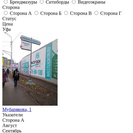
Брендмаэуры
Ситиборды
Видеоэкраны
Сторона
Сторона А
Сторона Б
Сторона В
Сторона Г
Статус
Цена
Уфа
Мубарякова, 1
Указатели
Сторона А
Август
Сентябрь