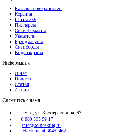
Каталог поверхностей
Корзина
Щиты 3х6
Пилларсы
Сити-форматы
Указатели
Брендмаэуры
Ситиборды
Видеоэкраны
Информация
О нас
Новости
Статьи
Акции
Cвяжитесь с нами
г.Уфа, ул. Кооперативная, 67
8 800 505 59 17
info@solncekrug.ru
vk.com/club30452462