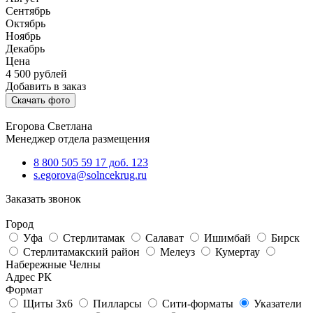
Сентябрь
Октябрь
Ноябрь
Декабрь
Цена
4 500
рублей
Добавить в заказ
Скачать фото
Егорова Светлана
Менеджер отдела размещения
8 800 505 59 17 доб. 123
s.egorova@solncekrug.ru
Заказать звонок
Город
Уфа
Стерлитамак
Салават
Ишимбай
Бирск
Стерлитамакский район
Мелеуз
Кумертау
Набережные Челны
Адрес РК
Формат
Щиты 3х6
Пилларсы
Сити-форматы
Указатели