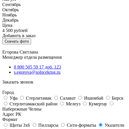
Сентябрь
Октябрь
Ноябрь
Декабрь
Цена
4 500
рублей
Добавить в заказ
Скачать фото
Егорова Светлана
Менеджер отдела размещения
8 800 505 59 17 доб. 123
s.egorova@solncekrug.ru
Заказать звонок
Город
Уфа
Стерлитамак
Салават
Ишимбай
Бирск
Стерлитамакский район
Мелеуз
Кумертау
Набережные Челны
Адрес РК
Формат
Щиты 3х6
Пилларсы
Сити-форматы
Указатели