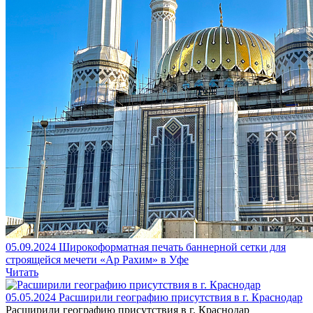
05.09.2024
Широкоформатная печать баннерной сетки для
строящейся мечети «Ар Рахим» в Уфе
Читать
05.05.2024
Расширили географию присутствия в г. Краснодар
Расширили географию присутствия в г. Краснодар