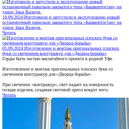
18.09.2024
Изготовили и запустили в эксплуатацию новый
остановочный павильон закрытого типа «Башкортостан» на
улице Заки Валиди.
Читать
05.09.2024
Изготовление и монтаж оригинальных плоских
букв со свечением контуражур для «Дворца борьбы»
Горды быть частью масштабного проекта в родной Уфе
Изготовление и монтаж оригинальных плоских букв со
свечением контуражур для «Дворца борьбы»
При свечении «контражур», свет падает на поверхность
позади изделия, создавая световой ореол вокруг него.
Читать