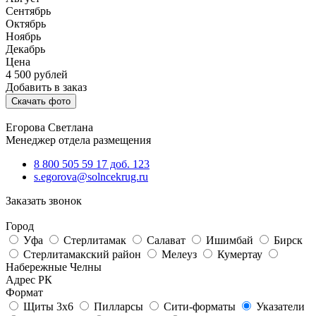
Сентябрь
Октябрь
Ноябрь
Декабрь
Цена
4 500
рублей
Добавить в заказ
Скачать фото
Егорова Светлана
Менеджер отдела размещения
8 800 505 59 17 доб. 123
s.egorova@solncekrug.ru
Заказать звонок
Город
Уфа
Стерлитамак
Салават
Ишимбай
Бирск
Стерлитамакский район
Мелеуз
Кумертау
Набережные Челны
Адрес РК
Формат
Щиты 3х6
Пилларсы
Сити-форматы
Указатели