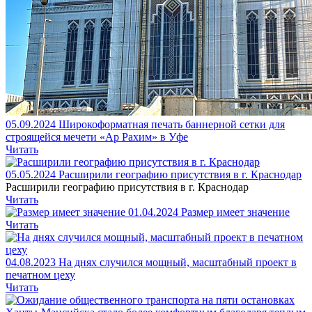
05.09.2024
Широкоформатная печать баннерной сетки для
строящейся мечети «Ар Рахим» в Уфе
Читать
05.05.2024
Расширили географию присутствия в г. Краснодар
Расширили географию присутствия в г. Краснодар
Читать
01.04.2024
Размер имеет значение
Читать
04.08.2023
На днях случился мощный, масштабный проект в
печатном цеху
Читать