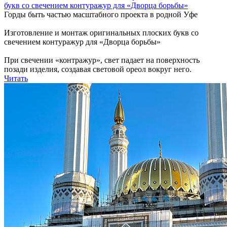
букв со свечением контуражур для «Дворца борьбы»
Горды быть частью масштабного проекта в родной Уфе
Изготовление и монтаж оригинальных плоских букв со
свечением контуражур для «Дворца борьбы»
При свечении «контражур», свет падает на поверхность
позади изделия, создавая световой ореол вокруг него.
Читать