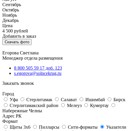
Сентябрь
Октябрь
Ноябрь
Декабрь
Цена
4 500
рублей
Добавить в заказ
Скачать фото
Егорова Светлана
Менеджер отдела размещения
8 800 505 59 17 доб. 123
s.egorova@solncekrug.ru
Заказать звонок
Город
Уфа
Стерлитамак
Салават
Ишимбай
Бирск
Стерлитамакский район
Мелеуз
Кумертау
Набережные Челны
Адрес РК
Формат
Щиты 3х6
Пилларсы
Сити-форматы
Указатели