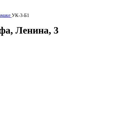
амаке
УК-3-Б1
фа, Ленина, 3