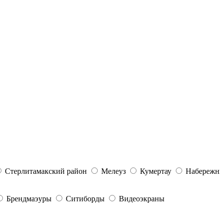
Стерлитамакский район
Мелеуз
Кумертау
Набережн
Брендмаэуры
Ситиборды
Видеоэкраны