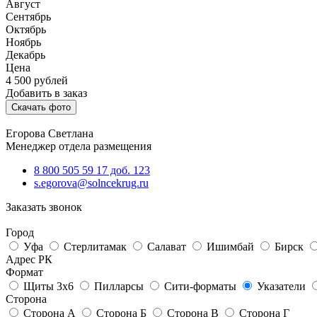
Август
Сентябрь
Октябрь
Ноябрь
Декабрь
Цена
4 500
рублей
Добавить в заказ
Скачать фото
Егорова Светлана
Менеджер отдела размещения
8 800 505 59 17 доб. 123
s.egorova@solncekrug.ru
Заказать звонок
Город
Уфа
Стерлитамак
Салават
Ишимбай
Бирск
Адрес РК
Формат
Щиты 3х6
Пилларсы
Сити-форматы
Указатели
Сторона
Сторона А
Сторона Б
Сторона В
Сторона Г