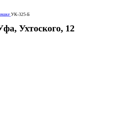
амаке
УК-325-Б
Уфа, Ухтоского, 12