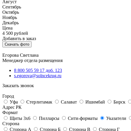
Август
Сентябрь
Октябрь
Ноябрь
Декабрь
Цена
4 500
рублей
Добавить в заказ
Скачать фото
Егорова Светлана
Менеджер отдела размещения
8 800 505 59 17 доб. 123
s.egorova@solncekrug.ru
Заказать звонок
Город
Уфа
Стерлитамак
Салават
Ишимбай
Бирск
Адрес РК
Формат
Щиты 3х6
Пилларсы
Сити-форматы
Указатели
Сторона
Сторона А
Сторона Б
Сторона В
Сторона Г