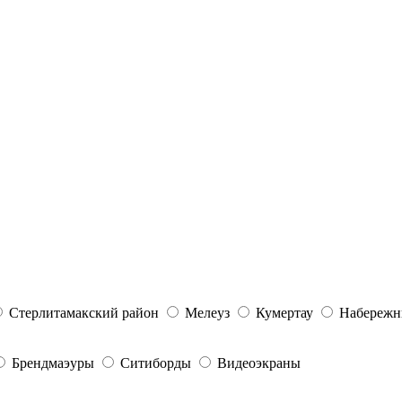
Стерлитамакский район
Мелеуз
Кумертау
Набережн
Брендмаэуры
Ситиборды
Видеоэкраны