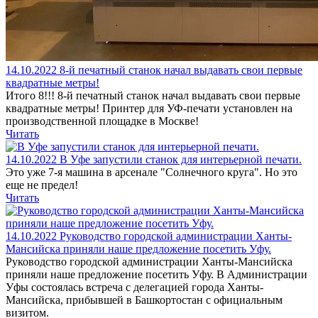
14.10.2022
8-й печатный станок начал выдавать свои первые
квадратные метры!
Итого 8!!! 8-й печатный станок начал выдавать свои первые
квадратные метры! Принтер для УФ-печати установлен на
производственной площадке в Москве!
Читать
14.10.2022
В Уфе запустили станок для интерьерной печати.
Это уже 7-я машина в арсенале "Солнечного круга". Но это
еще не предел!
Читать
14.10.2022
Руководство городской администрации Ханты-
Мансийска приняли наше предложение посетить Уфу.
Руководство городской администрации Ханты-Мансийска
приняли наше предложение посетить Уфу. В Администрации
Уфы состоялась встреча с делегацией города Ханты-
Мансийска, прибывшей в Башкортостан с официальным
визитом.