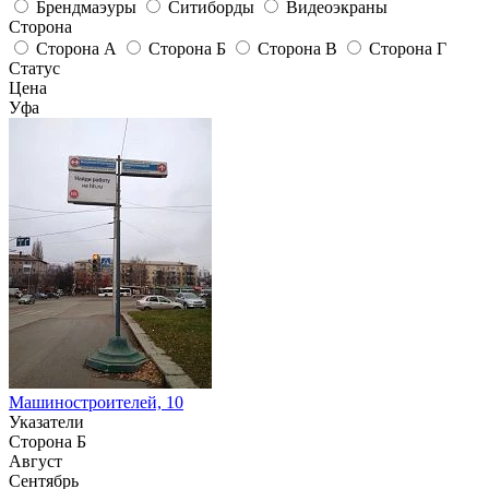
Брендмаэуры
Ситиборды
Видеоэкраны
Сторона
Сторона А
Сторона Б
Сторона В
Сторона Г
Статус
Цена
Уфа
Машиностроителей, 10
Указатели
Сторона Б
Август
Сентябрь