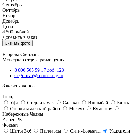
Сентябрь
Октябрь
Ноябрь
Декабрь
Цена
4 500
рублей
Добавить в заказ
Скачать фото
Егорова Светлана
Менеджер отдела размещения
8 800 505 59 17 доб. 123
s.egorova@solncekrug.ru
Заказать звонок
Город
Уфа
Стерлитамак
Салават
Ишимбай
Бирск
Стерлитамакский район
Мелеуз
Кумертау
Набережные Челны
Адрес РК
Формат
Щиты 3х6
Пилларсы
Сити-форматы
Указатели