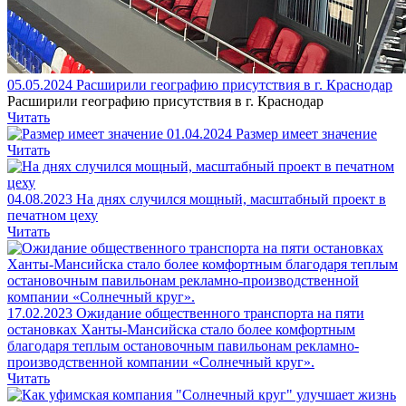
05.05.2024
Расширили географию присутствия в г. Краснодар
Расширили географию присутствия в г. Краснодар
Читать
01.04.2024
Размер имеет значение
Читать
04.08.2023
На днях случился мощный, масштабный проект в
печатном цеху
Читать
17.02.2023
Ожидание общественного транспорта на пяти
остановках Ханты-Мансийска стало более комфортным
благодаря теплым остановочным павильонам рекламно-
производственной компании «Солнечный круг».
Читать