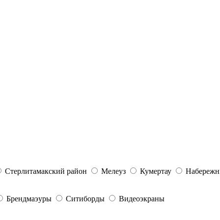
Стерлитамакский район
Мелеуз
Кумертау
Набережн
Брендмаэуры
Ситиборды
Видеоэкраны