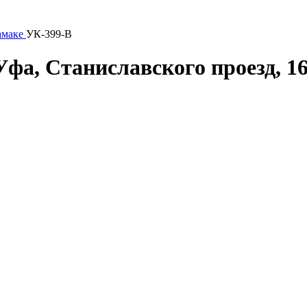
амаке
УК-399-В
Уфа, Станиславского проезд, 1