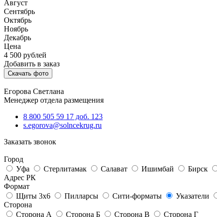
Август
Сентябрь
Октябрь
Ноябрь
Декабрь
Цена
4 500
рублей
Добавить в заказ
Скачать фото
Егорова Светлана
Менеджер отдела размещения
8 800 505 59 17 доб. 123
s.egorova@solncekrug.ru
Заказать звонок
Город
Уфа
Стерлитамак
Салават
Ишимбай
Бирск
Адрес РК
Формат
Щиты 3х6
Пилларсы
Сити-форматы
Указатели
Сторона
Сторона А
Сторона Б
Сторона В
Сторона Г