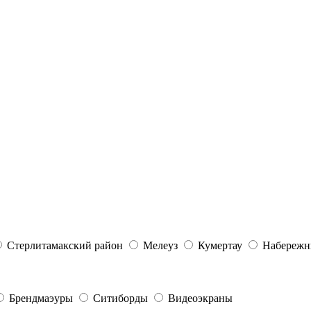
Стерлитамакский район
Мелеуз
Кумертау
Набережн
Брендмаэуры
Ситиборды
Видеоэкраны