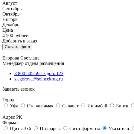
Август
Сентябрь
Октябрь
Ноябрь
Декабрь
Цена
4 500
рублей
Добавить в заказ
Скачать фото
Егорова Светлана
Менеджер отдела размещения
8 800 505 59 17 доб. 123
s.egorova@solncekrug.ru
Заказать звонок
Город
Уфа
Стерлитамак
Салават
Ишимбай
Бирск
Адрес РК
Формат
Щиты 3х6
Пилларсы
Сити-форматы
Указатели