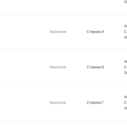
О
А
Указатели
Сторона А
С
О
А
Указатели
Сторона Б
С
О
А
Указатели
Сторона Г
С
О