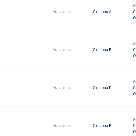
А
Указатели
Сторона А
С
О
А
Указатели
Сторона Б
С
О
А
Указатели
Сторона Г
С
О
А
Указатели
Сторона В
С
О