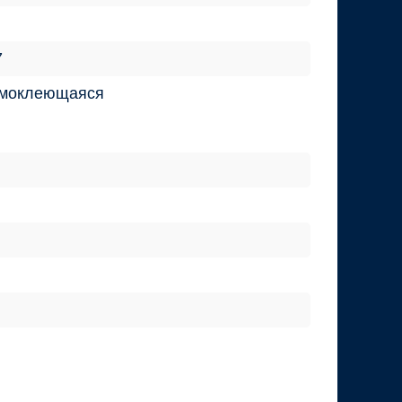
7
амоклеющаяся