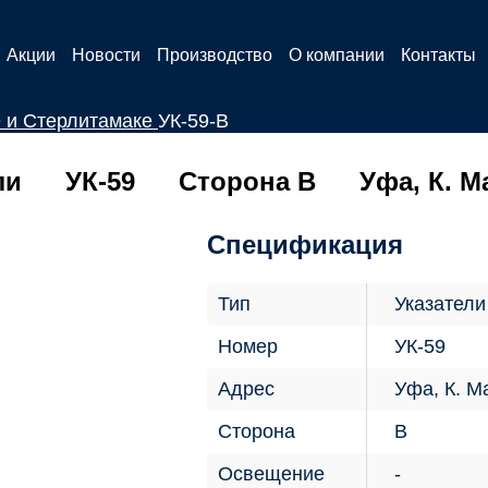
Акции
Новости
Производство
О компании
Контакты
е и Стерлитамаке
УК-59-В
ли
УК-59
Сторона В
Уфа, К. М
Спецификация
Тип
Указатели
Номер
УК-59
Адрес
Уфа, К. М
Сторона
В
Освещение