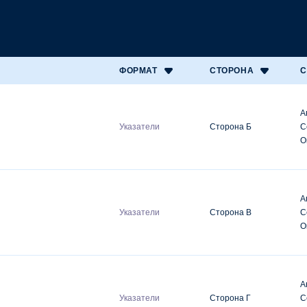
ФОРМАТ
СТОРОНА
С
А
Указатели
Сторона Б
С
О
А
Указатели
Сторона В
С
О
А
Указатели
Сторона Г
С