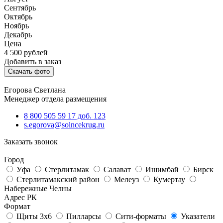
Сентябрь
Октябрь
Ноябрь
Декабрь
Цена
4 500
рублей
Добавить в заказ
Скачать фото
Егорова Светлана
Менеджер отдела размещения
8 800 505 59 17 доб. 123
s.egorova@solncekrug.ru
Заказать звонок
Город
Уфа
Стерлитамак
Салават
Ишимбай
Бирск
Стерлитамакский район
Мелеуз
Кумертау
Набережные Челны
Адрес РК
Формат
Щиты 3х6
Пилларсы
Сити-форматы
Указатели