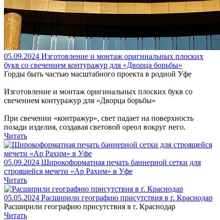
05.09.2024
Изготовление и монтаж оригинальных плоских
букв со свечением контуражур для «Дворца борьбы»
Горды быть частью масштабного проекта в родной Уфе
Изготовление и монтаж оригинальных плоских букв со
свечением контуражур для «Дворца борьбы»
При свечении «контражур», свет падает на поверхность
позади изделия, создавая световой ореол вокруг него.
Читать
05.09.2024
Широкоформатная печать баннерной сетки для
строящейся мечети «Ар Рахим» в Уфе
Читать
05.05.2024
Расширили географию присутствия в г. Краснодар
Расширили географию присутствия в г. Краснодар
Читать