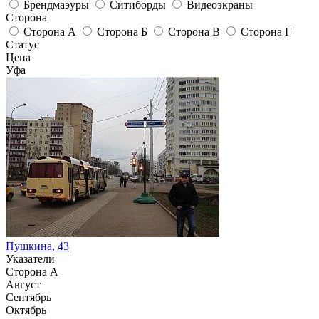
Брендмаэуры
Ситиборды
Видеоэкраны
Сторона
Сторона А
Сторона Б
Сторона В
Сторона Г
Статус
Цена
Уфа
Пушкина, 43
Указатели
Сторона А
Август
Сентябрь
Октябрь