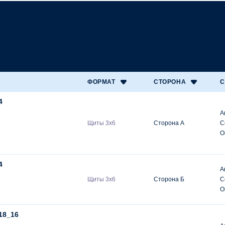
ФОРМАТ
СТОРОНА
С
4
А
Щиты 3х6
Сторона А
С
О
4
А
Щиты 3х6
Сторона Б
С
О
18_16