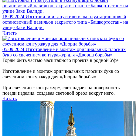
18.09.2024
Изготовили и запустили в эксплуатацию новый
остановочный павильон закрытого типа «Башкортостан» на
улице Заки Валиди.
Читать
05.09.2024
Изготовление и монтаж оригинальных плоских
букв со свечением контуражур для «Дворца борьбы»
Горды быть частью масштабного проекта в родной Уфе
Изготовление и монтаж оригинальных плоских букв со
свечением контуражур для «Дворца борьбы»
При свечении «контражур», свет падает на поверхность
позади изделия, создавая световой ореол вокруг него.
Читать