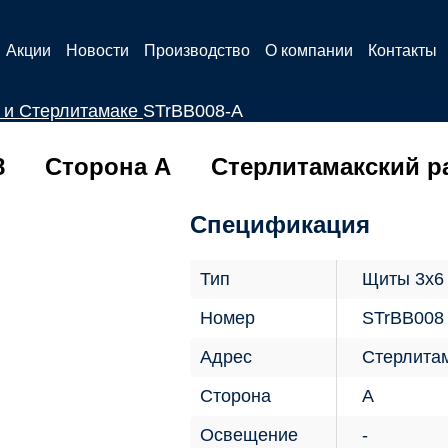
Акции
Новости
Производство
О компании
Контакты
 и Стерлитамаке
STrBB008-А
8
Сторона А
Стерлитамакский р
Спецификация
Тип
Щиты 3х6
Номер
STrBB008
Адрес
Стерлитам
Сторона
А
Освещение