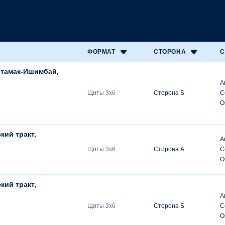
ФОРМАТ
СТОРОНА
С
итамак-Ишимбай,
А
Щиты 3х6
Сторона Б
С
О
ий тракт,
А
Щиты 3х6
Сторона А
С
О
ий тракт,
А
Щиты 3х6
Сторона Б
С
О