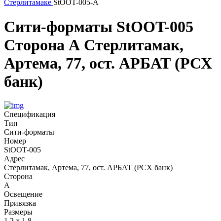
Стерлитамаке
StOOT-005-А
Сити-форматы
StOOT-005
Сторона А
Стерлитамак,
Артема, 77, ост. АРБАТ (РСХ
банк)
Спецификация
Тип
Сити-форматы
Номер
StOOT-005
Адрес
Стерлитамак, Артема, 77, ост. АРБАТ (РСХ банк)
Сторона
А
Освещение
Привязка
Размеры
1,2 х 1,8