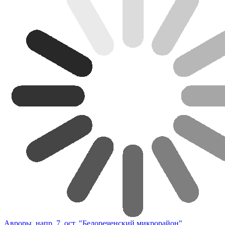
Авроры, напр. 7, ост. "Белореченский микрорайон"