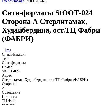
Стерлитамаке
StООТ-024-А
Сити-форматы
StООТ-024
Сторона А
Стерлитамак,
Худайбердина, ост.ТЦ Фабри
(ФАБРИ)
Спецификация
Тип
Сити-форматы
Номер
StООТ-024
Адрес
Стерлитамак, Худайбердина, ост.ТЦ Фабри (ФАБРИ)
Сторона
А
Освещение
Привязка
ТЦ Фабри
Размеры