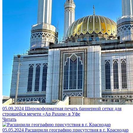
05.09.2024
Широкоформатная печать баннерной сетки для
строящейся мечети «Ар Рахим» в Уфе
Читать
05.05.2024
Расширили географию присутствия в г. Краснодар