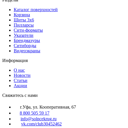
Каталог поверхностей
Корзина
Щиты 3х6
Пилларсы
Сити-форматы
Указатели
Брендмаэуры
Ситиборды
Видеоэкраны
Информация
О нас
Новости
Статьи
Акции
Cвяжитесь с нами
г.Уфа, ул. Кооперативная, 67
8 800 505 59 17
info@solncekrug.ru
vk.com/club30452462