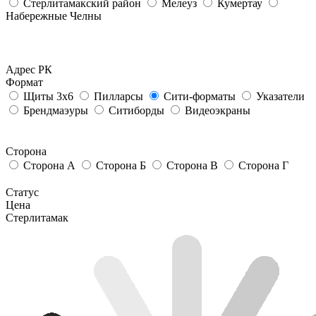
Стерлитамакский район
Мелеуз
Кумертау
Набережные Челны
Адрес РК
Формат
Щиты 3х6
Пилларсы
Сити-форматы
Указатели
Брендмаэуры
Ситиборды
Видеоэкраны
Сторона
Сторона А
Сторона Б
Сторона В
Сторона Г
Статус
Цена
Стерлитамак