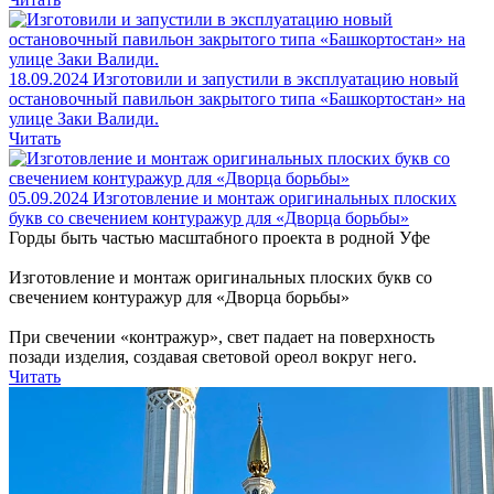
18.09.2024
Изготовили и запустили в эксплуатацию новый
остановочный павильон закрытого типа «Башкортостан» на
улице Заки Валиди.
Читать
05.09.2024
Изготовление и монтаж оригинальных плоских
букв со свечением контуражур для «Дворца борьбы»
Горды быть частью масштабного проекта в родной Уфе
Изготовление и монтаж оригинальных плоских букв со
свечением контуражур для «Дворца борьбы»
При свечении «контражур», свет падает на поверхность
позади изделия, создавая световой ореол вокруг него.
Читать