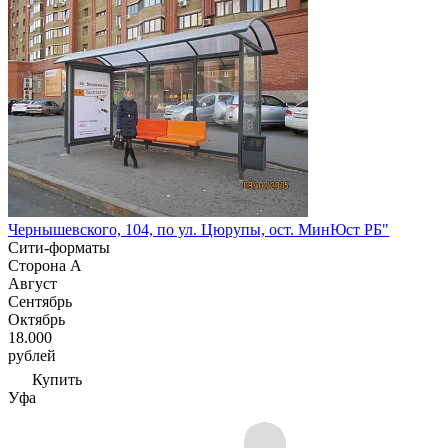
Чернышевского, 104, по ул. Цюрупы, ост. МинЮст РБ"
Сити-форматы
Сторона А
Август
Сентябрь
Октябрь
18.000
рублей
Купить
Уфа