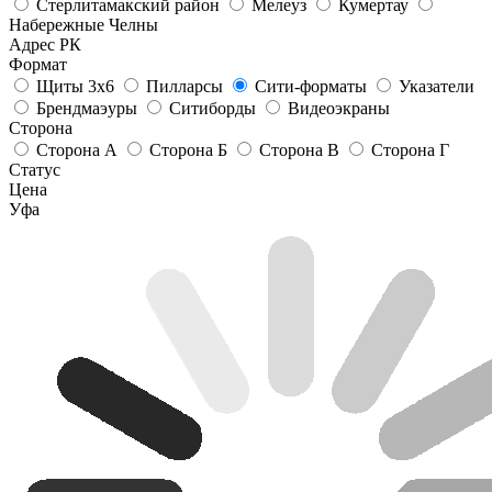
Стерлитамакский район
Мелеуз
Кумертау
Набережные Челны
Адрес РК
Формат
Щиты 3х6
Пилларсы
Сити-форматы
Указатели
Брендмаэуры
Ситиборды
Видеоэкраны
Сторона
Сторона А
Сторона Б
Сторона В
Сторона Г
Статус
Цена
Уфа