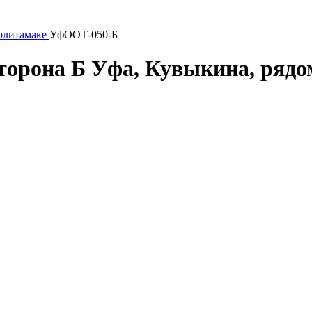
рлитамаке
УфООТ-050-Б
торона Б
Уфа, Кувыкина, рядом