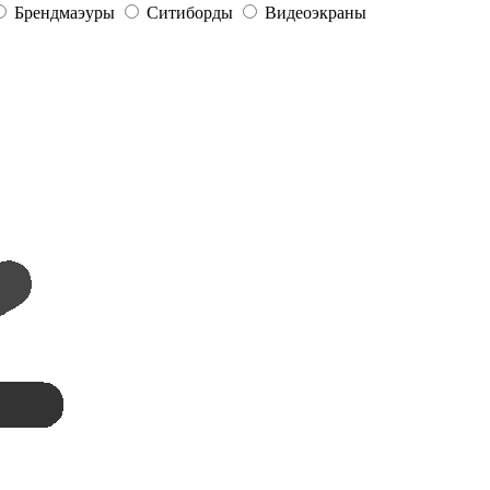
Брендмаэуры
Ситиборды
Видеоэкраны