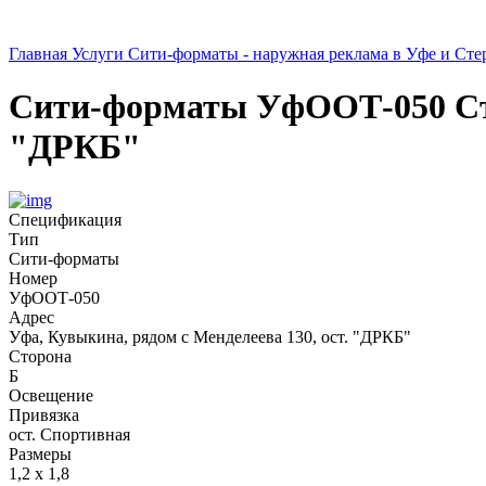
Главная
Услуги
Сити-форматы - наружная реклама в Уфе и Сте
Сити-форматы
УфООТ-050
С
"ДРКБ"
Спецификация
Тип
Сити-форматы
Номер
УфООТ-050
Адрес
Уфа, Кувыкина, рядом с Менделеева 130, ост. "ДРКБ"
Сторона
Б
Освещение
Привязка
ост. Спортивная
Размеры
1,2 х 1,8