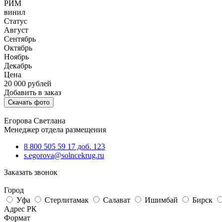
РИМ
винил
Статус
Август
Сентябрь
Октябрь
Ноябрь
Декабрь
Цена
20 000
рублей
Добавить в заказ
Скачать фото
Егорова Светлана
Менеджер отдела размещения
8 800 505 59 17 доб. 123
s.egorova@solncekrug.ru
Заказать звонок
Город
Уфа
Стерлитамак
Салават
Ишимбай
Бирск
Адрес РК
Формат