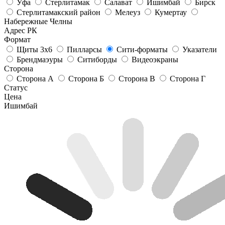
Уфа
Стерлитамак
Салават
Ишимбай
Бирск
Стерлитамакский район
Мелеуз
Кумертау
Набережные Челны
Адрес РК
Формат
Щиты 3х6
Пилларсы
Сити-форматы
Указатели
Брендмаэуры
Ситиборды
Видеоэкраны
Сторона
Сторона А
Сторона Б
Сторона В
Сторона Г
Статус
Цена
Ишимбай