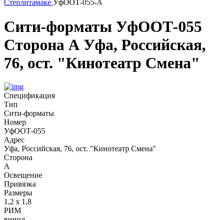
Стерлитамаке
УфООТ-055-А
Сити-форматы
УфООТ-055
Сторона А
Уфа, Российская,
76, ост. "Кинотеатр Смена"
Спецификация
Тип
Сити-форматы
Номер
УфООТ-055
Адрес
Уфа, Российская, 76, ост. "Кинотеатр Смена"
Сторона
А
Освещение
Привязка
Размеры
1,2 х 1,8
РИМ
винил