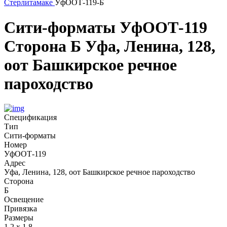
Стерлитамаке
УфООТ-119-Б
Сити-форматы
УфООТ-119
Сторона Б
Уфа, Ленина, 128,
оот Башкирское речное
пароходство
Спецификация
Тип
Сити-форматы
Номер
УфООТ-119
Адрес
Уфа, Ленина, 128, оот Башкирское речное пароходство
Сторона
Б
Освещение
Привязка
Размеры
1,2 х 1,8