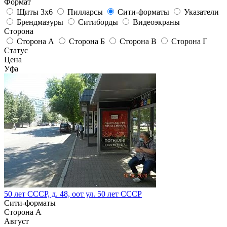
Формат
Щиты 3х6
Пилларсы
Сити-форматы
Указатели
Брендмаэуры
Ситиборды
Видеоэкраны
Сторона
Сторона А
Сторона Б
Сторона В
Сторона Г
Статус
Цена
Уфа
50 лет СССР, д. 48, оот ул. 50 лет СССР
Сити-форматы
Сторона А
Август