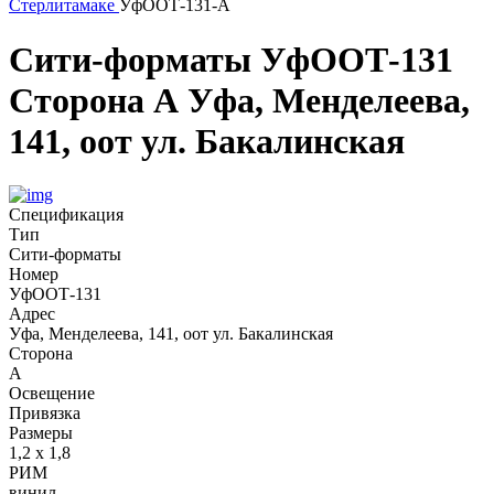
Стерлитамаке
УфООТ-131-А
Сити-форматы
УфООТ-131
Сторона А
Уфа, Менделеева,
141, оот ул. Бакалинская
Спецификация
Тип
Сити-форматы
Номер
УфООТ-131
Адрес
Уфа, Менделеева, 141, оот ул. Бакалинская
Сторона
А
Освещение
Привязка
Размеры
1,2 х 1,8
РИМ
винил