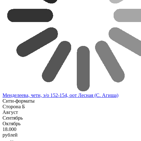
Менделеева, четн, э/о 152-154, оот Лесная (С. Агиша)
Сити-форматы
Сторона Б
Август
Сентябрь
Октябрь
18.000
рублей