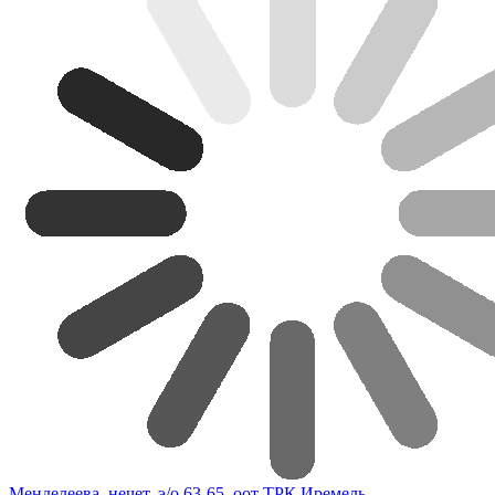
Менделеева, нечет, э/о 63-65, оот ТРК Иремель