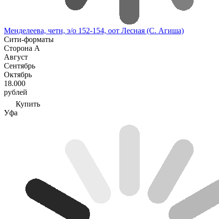
Менделеева, четн, э/о 152-154, оот Лесная (С. Агиша)
Сити-форматы
Сторона А
Август
Сентябрь
Октябрь
18.000
рублей
Купить
Уфа