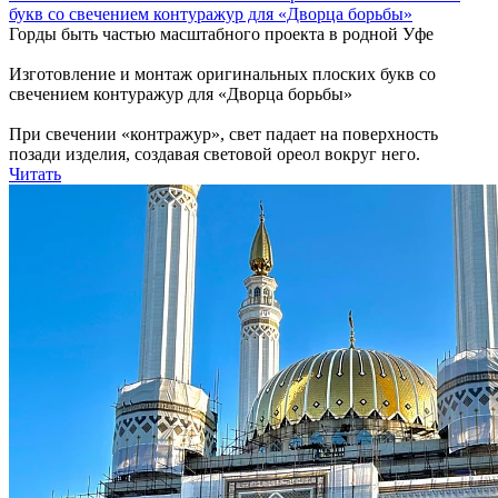
букв со свечением контуражур для «Дворца борьбы»
Горды быть частью масштабного проекта в родной Уфе
Изготовление и монтаж оригинальных плоских букв со
свечением контуражур для «Дворца борьбы»
При свечении «контражур», свет падает на поверхность
позади изделия, создавая световой ореол вокруг него.
Читать