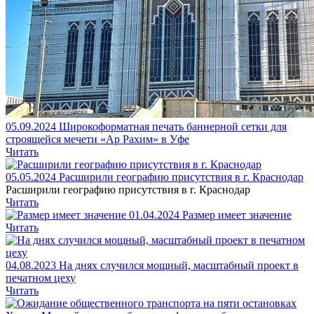
05.09.2024
Широкоформатная печать баннерной сетки для
строящейся мечети «Ар Рахим» в Уфе
Читать
05.05.2024
Расширили географию присутствия в г. Краснодар
Расширили географию присутствия в г. Краснодар
Читать
01.04.2024
Размер имеет значение
Читать
04.08.2023
На днях случился мощный, масштабный проект в
печатном цеху
Читать