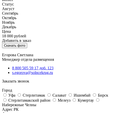
Статус
Август
Сентябрь
Октябрь
Ноябрь
Декабрь
Цена
18 000
рублей
Добавить в заказ
Скачать фото
Егорова Светлана
Менеджер отдела размещения
8 800 505 59 17 доб. 123
s.egorova@solncekrug.ru
Заказать звонок
Город
Уфа
Стерлитамак
Салават
Ишимбай
Бирск
Стерлитамакский район
Мелеуз
Кумертау
Набережные Челны
Адрес РК