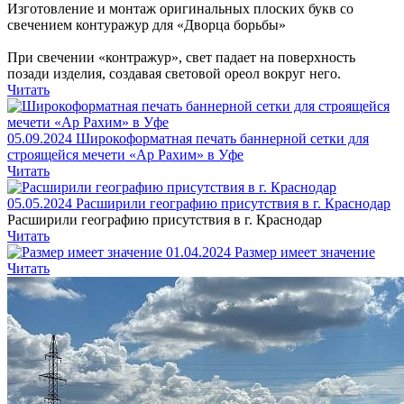
Изготовление и монтаж оригинальных плоских букв со
свечением контуражур для «Дворца борьбы»
При свечении «контражур», свет падает на поверхность
позади изделия, создавая световой ореол вокруг него.
Читать
05.09.2024
Широкоформатная печать баннерной сетки для
строящейся мечети «Ар Рахим» в Уфе
Читать
05.05.2024
Расширили географию присутствия в г. Краснодар
Расширили географию присутствия в г. Краснодар
Читать
01.04.2024
Размер имеет значение
Читать