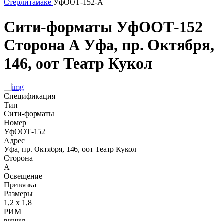
Стерлитамаке
УфООТ-152-А
Сити-форматы
УфООТ-152
Сторона А
Уфа, пр. Октября,
146, оот Театр Кукол
Спецификация
Тип
Сити-форматы
Номер
УфООТ-152
Адрес
Уфа, пр. Октября, 146, оот Театр Кукол
Сторона
А
Освещение
Привязка
Размеры
1,2 х 1,8
РИМ
винил