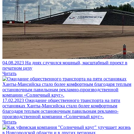
04.08.2023
На днях случился мощный, масштабный проект в
печатном цеху
Читать
17.02.2023
Ожидание общественного транспорта на пяти
остановках Ханты-Мансийска стало более комфортным
благодаря теплым остановочным павильонам рекламно-
производственной компании «Солнечный круг».
Читать