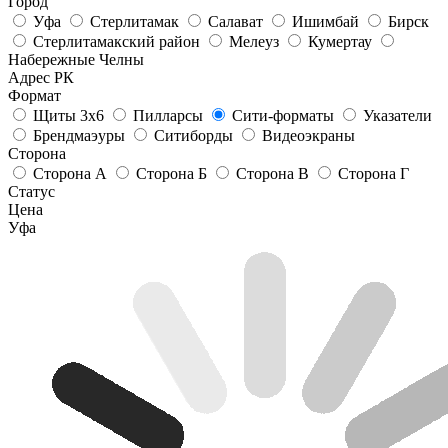
Город
Уфа
Стерлитамак
Салават
Ишимбай
Бирск
Стерлитамакский район
Мелеуз
Кумертау
Набережные Челны
Адрес РК
Формат
Щиты 3х6
Пилларсы
Сити-форматы
Указатели
Брендмаэуры
Ситиборды
Видеоэкраны
Сторона
Сторона А
Сторона Б
Сторона В
Сторона Г
Статус
Цена
Уфа