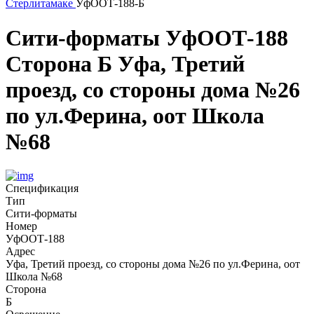
Стерлитамаке
УфООТ-188-Б
Сити-форматы
УфООТ-188
Сторона Б
Уфа, Третий
проезд, со стороны дома №26
по ул.Ферина, оот Школа
№68
Спецификация
Тип
Сити-форматы
Номер
УфООТ-188
Адрес
Уфа, Третий проезд, со стороны дома №26 по ул.Ферина, оот
Школа №68
Сторона
Б