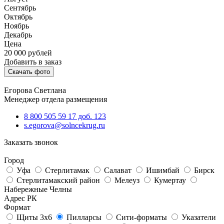
Сентябрь
Октябрь
Ноябрь
Декабрь
Цена
20 000
рублей
Добавить в заказ
Скачать фото
Егорова Светлана
Менеджер отдела размещения
8 800 505 59 17 доб. 123
s.egorova@solncekrug.ru
Заказать звонок
Город
Уфа
Стерлитамак
Салават
Ишимбай
Бирск
Стерлитамакский район
Мелеуз
Кумертау
Набережные Челны
Адрес РК
Формат
Щиты 3х6
Пилларсы
Сити-форматы
Указатели