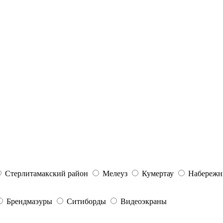
Стерлитамакский район
Мелеуз
Кумертау
Набережн
Брендмаэуры
Ситиборды
Видеоэкраны