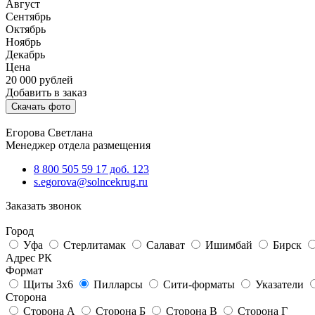
Август
Сентябрь
Октябрь
Ноябрь
Декабрь
Цена
20 000
рублей
Добавить в заказ
Скачать фото
Егорова Светлана
Менеджер отдела размещения
8 800 505 59 17 доб. 123
s.egorova@solncekrug.ru
Заказать звонок
Город
Уфа
Стерлитамак
Салават
Ишимбай
Бирск
Адрес РК
Формат
Щиты 3х6
Пилларсы
Сити-форматы
Указатели
Сторона
Сторона А
Сторона Б
Сторона В
Сторона Г