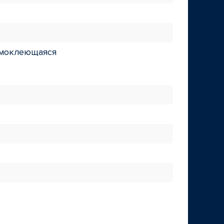
амоклеющаяся