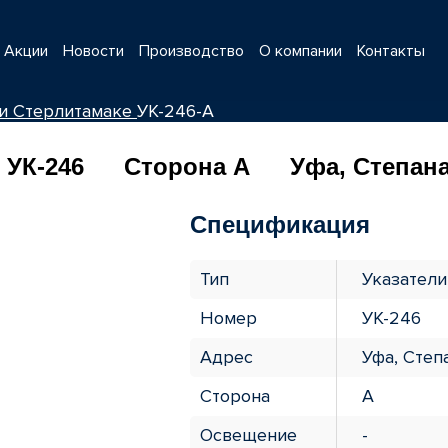
Акции
Новости
Производство
О компании
Контакты
 и Стерлитамаке
УК-246-А
УК-246
Сторона А
Уфа, Степана
Спецификация
Тип
Указатели
Номер
УК-246
Адрес
Уфа, Степ
Сторона
А
Освещение