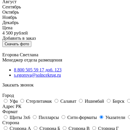
Август
Сентябрь
Октябрь
Ноябрь
Декабрь
Цена
4 500
рублей
Добавить в заказ
Скачать фото
Егорова Светлана
Менеджер отдела размещения
8 800 505 59 17 доб. 123
s.egorova@solncekrug.ru
Заказать звонок
Город
Уфа
Стерлитамак
Салават
Ишимбай
Бирск
Адрес РК
Формат
Щиты 3х6
Пилларсы
Сити-форматы
Указатели
Сторона
Сторона А
Сторона Б
Сторона В
Сторона Г