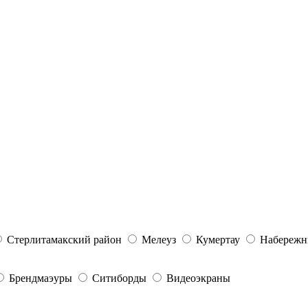
Стерлитамакский район
Мелеуз
Кумертау
Набережн
Брендмаэуры
Ситиборды
Видеоэкраны