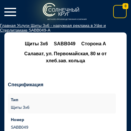
0
СОЛНЕЧНЫЙ
КРУГ
МЕТАЛЛО-ПРОИЗВОДСТВЕННАЯ КОМПАНИЯ
Главная
Услуги
Щиты 3х6 - наружная реклама в Уфе и
Стерлитамаке
SABB049-А
Щиты 3х6
SABB049
Сторона А
Салават, ул. Первомайская, 80 м от
хлеб.зав. кольца
Спецификация
Тип
Щиты 3х6
Номер
SABB049