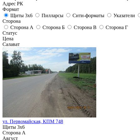
Адрес РК
Формат
Щиты 3х6
Пилларсы
Сити-форматы
Указатели
Сторона
Сторона А
Сторона Б
Сторона В
Сторона Г
Статус
Цена
Салават
ул. Первомайская, КПМ 748
Щиты 3х6
Сторона А
Август