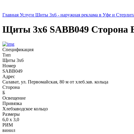
Главная
Услуги
Щиты 3х6 - наружная реклама в Уфе и Стерлит
Щиты 3х6
SABB049
Сторона 
Спецификация
Тип
Щиты 3х6
Номер
SABB049
Адрес
Салават, ул. Первомайская, 80 м от хлеб.зав. кольца
Сторона
Б
Освещение
Привязка
Хлебзаводское кольцо
Размеры
6,0 х 3,0
РИМ
винил