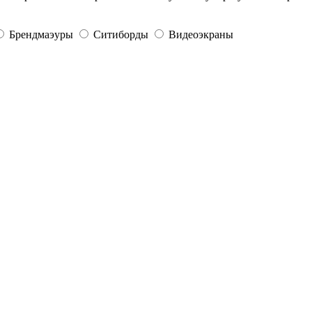
Брендмаэуры
Ситиборды
Видеоэкраны