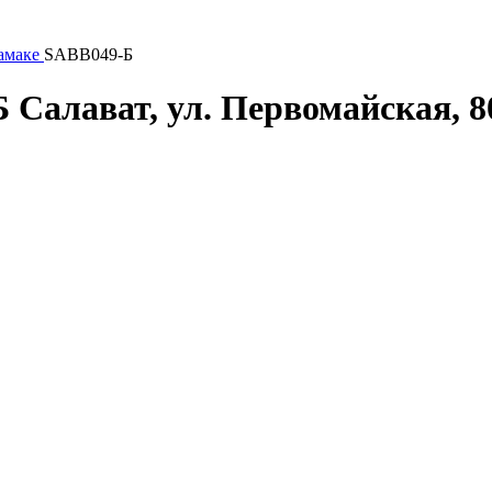
амаке
SABB049-Б
Б
Салават, ул. Первомайская, 80