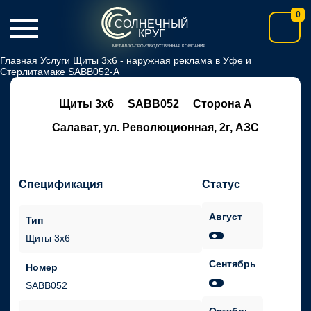
0
СОЛНЕЧНЫЙ
КРУГ
МЕТАЛЛО-ПРОИЗВОДСТВЕННАЯ КОМПАНИЯ
Главная
Услуги
Щиты 3х6 - наружная реклама в Уфе и
Стерлитамаке
SABB052-А
Щиты 3х6
SABB052
Сторона А
Салават, ул. Революционная, 2г, АЗС
Спецификация
Статус
Август
Тип
Щиты 3х6
Сентябрь
Номер
SABB052