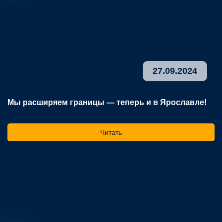
27.09.2024
Мы расширяем границы — теперь и в Ярославле!
В
р
Читать
На
ос
го