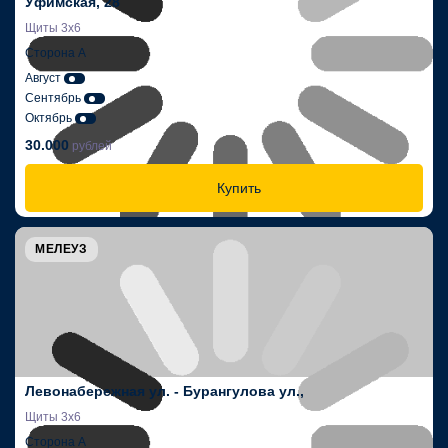
Уфимская, 28
Щиты 3х6
Сторона А
Август
Сентябрь
Октябрь
30.000
рублей
Купить
МЕЛЕУЗ
Левонабережная ул. - Бурангулова ул.,
Щиты 3х6
Сторона A