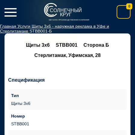
0
СОЛНЕЧНЫЙ
КРУГ
МЕТАЛЛО-ПРОИЗВОДСТВЕННАЯ КОМПАНИЯ
Главная
Услуги
Щиты 3х6 - наружная реклама в Уфе и
Стерлитамаке
STBB001-Б
Щиты 3х6
STBB001
Сторона Б
Стерлитамак, Уфимская, 28
Спецификация
Тип
Щиты 3х6
Номер
STBB001