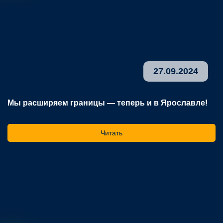
27.09.2024
Мы расширяем границы — теперь и в Ярославле!
В
р
Читать
На
ос
го