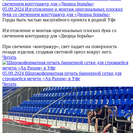
05.09.2024
Изготовление и монтаж оригинальных плоских
букв со свечением контуражур для «Дворца борьбы»
Горды быть частью масштабного проекта в родной Уфе
Изготовление и монтаж оригинальных плоских букв со
свечением контуражур для «Дворца борьбы»
При свечении «контражур», свет падает на поверхность
позади изделия, создавая световой ореол вокруг него.
Читать
05.09.2024
Широкоформатная печать баннерной сетки для
строящейся мечети «Ар Рахим» в Уфе
Читать