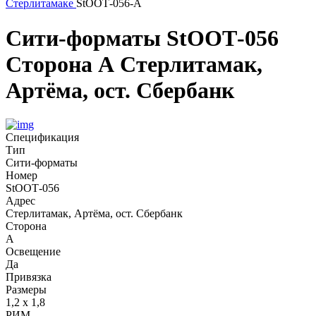
Стерлитамаке
StООТ-056-А
Сити-форматы
StООТ-056
Сторона А
Стерлитамак,
Артёма, ост. Сбербанк
Спецификация
Тип
Сити-форматы
Номер
StООТ-056
Адрес
Стерлитамак, Артёма, ост. Сбербанк
Сторона
А
Освещение
Да
Привязка
Размеры
1,2 х 1,8
РИМ